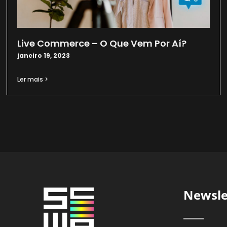
Live Commerce – O Que Vem Por Aí?
janeiro 19, 2023
Ler mais >
Newsle