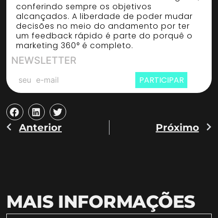
conferindo sempre os objetivos
alcançados. A liberdade de poder mudar
decisões no meio do andamento por ter
um feedback rápido é parte do porquê o
marketing 360° é completo.
NEWSLETTER
PARTICIPAR
Anterior
Próximo
MAIS INFORMAÇÕES