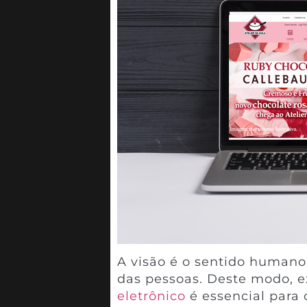
A visão é o sentido human
das pessoas. Deste modo, e
eletrônico
é essencial para