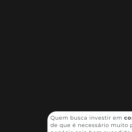
Quem busca investir em
co
de que é necessário muito 