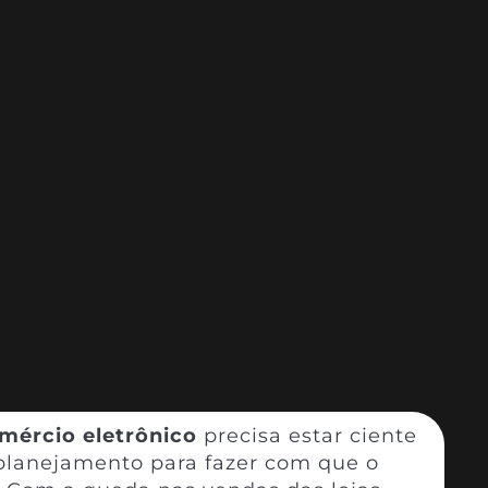
mércio eletrônico
precisa estar ciente
planejamento para fazer com que o