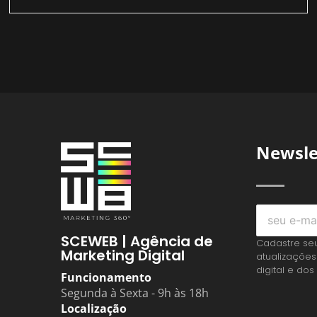
Newsle
SCEWEB | Agência de
Cadastre se
Marketing Digital
atualizações
digital e dos
Funcionamento
Segunda à Sexta - 9h às 18h
Localização